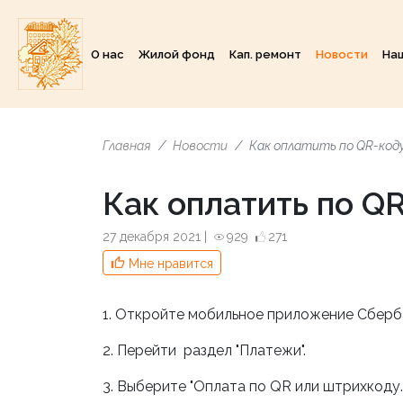
О нас
Жилой фонд
Кап. ремонт
Новости
На
Главная
Новости
Как оплатить по QR-код
Как оплатить по Q
27 декабря 2021 |
929
271
Мне нравится
1. Откройте мобильное приложение Сбербан
2. Перейти раздел "Платежи".
3. Выберите "Оплата по QR или штрихкоду.