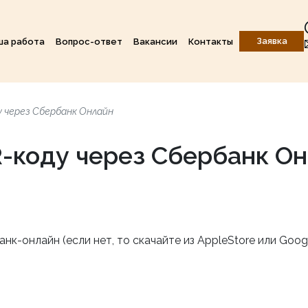
Заявка
ша работа
Вопрос-ответ
Вакансии
Контакты
у через Сбербанк Онлайн
R-коду через Сбербанк О
к-онлайн (если нет, то скачайте из AppleStore или Googl