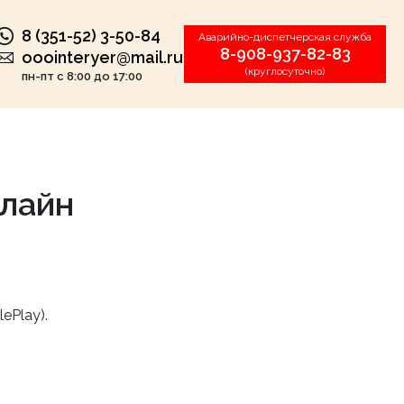
8 (351-52) 3-50-84
Аварийно-диспетчерская служба
8-908-937-82-83
ooointeryer@mail.ru
(круглосуточно)
пн-пт с 8:00 до 17:00
нлайн
ePlay).