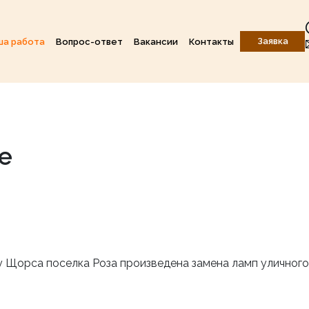
Заявка
ша работа
Вопрос-ответ
Вакансии
Контакты
е
у Щорса поселка Роза произведена замена ламп уличного