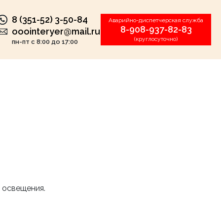
8 (351-52) 3-50-84
Аварийно-диспетчерская служба
8-908-937-82-83
ooointeryer@mail.ru
(круглосуточно)
пн-пт с 8:00 до 17:00
 освещения.