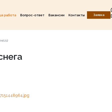
Заявка
ша работа
Вопрос-ответ
Вакансии
Контакты
снега
снега
151448964.jpg