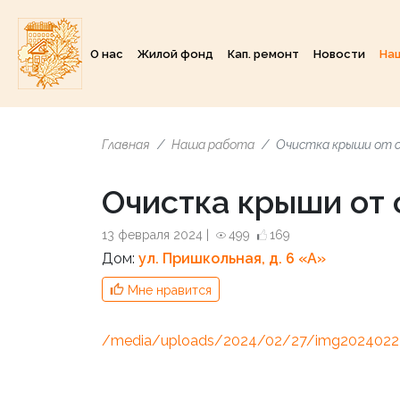
О нас
Жилой фонд
Кап. ремонт
Новости
На
Главная
Наша работа
Очистка крыши от 
Очистка крыши от 
13 февраля 2024 |
499
169
Дом:
ул. Пришкольная, д. 6 «A»
Мне нравится
/media/uploads/2024/02/27/img20240227