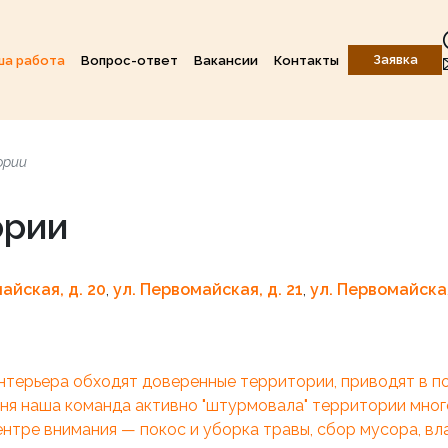
Заявка
ша работа
Вопрос-ответ
Вакансии
Контакты
ории
ории
айская, д. 20
,
ул. Первомайская, д. 21
,
ул. Первомайская
нтерьера обходят доверенные территории, приводят в п
дня наша команда активно "штурмовала" территории мно
ентре внимания — покос и уборка травы, сбор мусора, вл