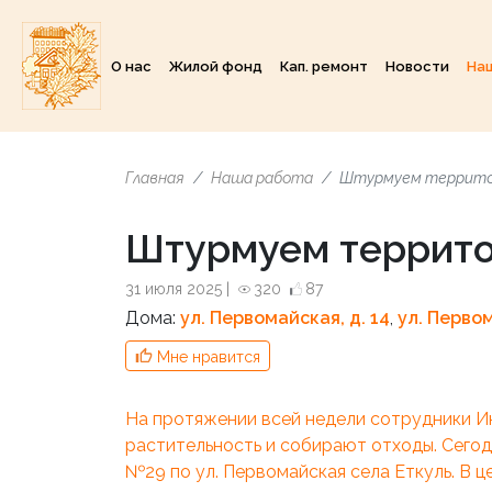
О нас
Жилой фонд
Кап. ремонт
Новости
На
Главная
Наша работа
Штурмуем террит
Штурмуем террит
31 июля 2025 |
320
87
Дома:
ул. Первомайская, д. 14
,
ул. Первом
Мне нравится
На протяжении всей недели сотрудники И
растительность и собирают отходы. Сего
№29 по ул. Первомайская села Еткуль. В ц