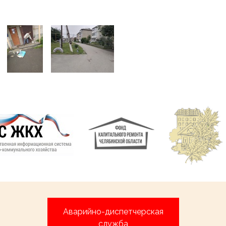
Аварийно-диспетчерская
служба