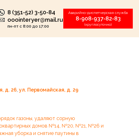
8 (351-52) 3-50-84
Аварийно-диспетчерская служба
8-908-937-82-83
ooointeryer@mail.ru
(круглосуточно)
пн-пт с 8:00 до 17:00
, д. 26
,
ул. Первомайская, д. 29
орядок газоны, удаляют сорную
гоквартирных домов №14, №20, №21, №26 и
ажная уборка и снятие паутины в