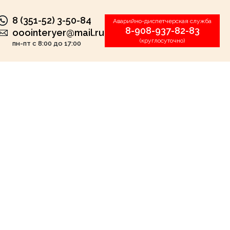
8 (351-52) 3-50-84
Аварийно-диспетчерская служба
8-908-937-82-83
ooointeryer@mail.ru
(круглосуточно)
пн-пт с 8:00 до 17:00