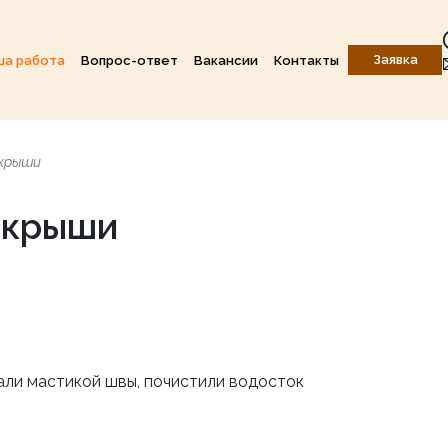
Заявка
ша работа
Вопрос-ответ
Вакансии
Контакты
 крыши
 крыши
али мастикой швы, почистили водосток