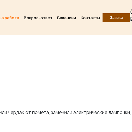
Заявка
ша работа
Вопрос-ответ
Вакансии
Контакты
или чердак от помета, заменили электрические лампочки,