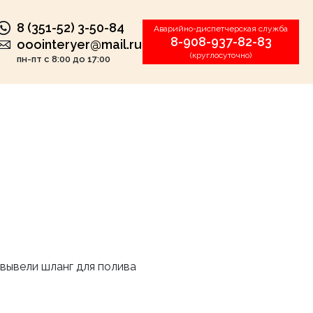
8 (351-52) 3-50-84
Аварийно-диспетчерская служба
8-908-937-82-83
ooointeryer@mail.ru
(круглосуточно)
пн-пт с 8:00 до 17:00
 вывели шланг для полива