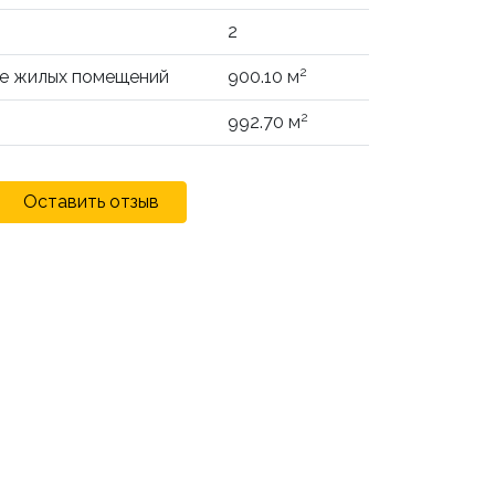
2
2
не жилых помещений
900.10 м
2
992.70 м
Оставить отзыв