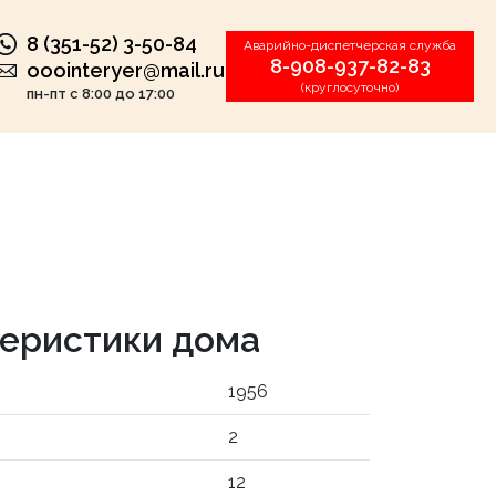
8 (351-52) 3-50-84
Аварийно-диспетчерская служба
8-908-937-82-83
ooointeryer@mail.ru
(круглосуточно)
пн-пт с 8:00 до 17:00
еристики дома
1956
2
12