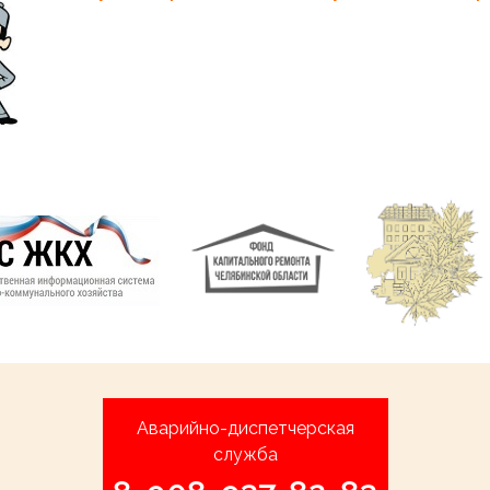
Аварийно-диспетчерская
служба