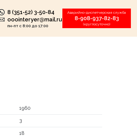
8 (351-52) 3-50-84
Аварийно-диспетчерская служба
8-908-937-82-83
ooointeryer@mail.ru
(круглосуточно)
пн-пт с 8:00 до 17:00
1960
3
18