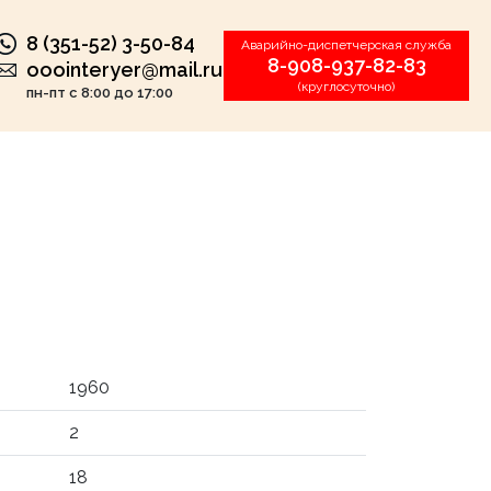
8 (351-52) 3-50-84
Аварийно-диспетчерская служба
8-908-937-82-83
ooointeryer@mail.ru
(круглосуточно)
пн-пт с 8:00 до 17:00
1960
2
18