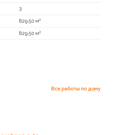
3
2
829.50 м
2
829.50 м
Все работы по дому