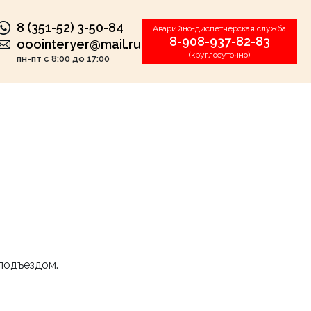
8 (351-52) 3-50-84
Аварийно-диспетчерская служба
8-908-937-82-83
ooointeryer@mail.ru
(круглосуточно)
пн-пт с 8:00 до 17:00
подъездом.