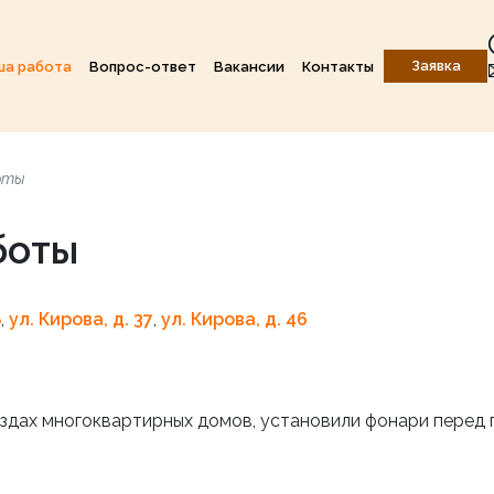
Заявка
ша работа
Вопрос-ответ
Вакансии
Контакты
оты
боты
Б
,
ул. Кирова, д. 37
,
ул. Кирова, д. 46
ездах многоквартирных домов, установили фонари перед 