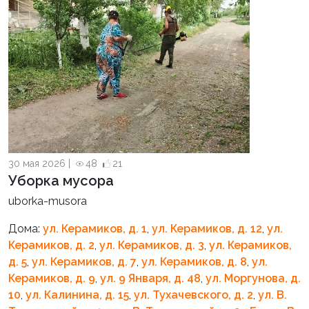
30 мая 2026 |
48
21
Уборка мусора
uborka-musora
Дома:
ул. Керамиков, д. 1
,
ул. Керамиков, д. 12
,
ул.
Керамиков, д. 2
,
ул. Керамиков, д. 3
,
ул. Керамиков,
д. 5
,
ул. Керамиков, д. 7
,
ул. Керамиков, д. 8
,
ул.
Керамиков, д. 9
,
ул. 9 Января, д. 48
,
ул. Моргунова, д.
10
,
ул. Калинина, д. 15
,
ул. Тухачевского, д. 2
,
ул. В.