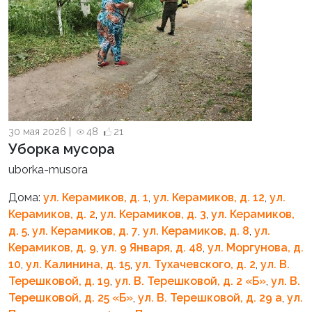
30 мая 2026 |
48
21
Уборка мусора
uborka-musora
Дома:
ул. Керамиков, д. 1
,
ул. Керамиков, д. 12
,
ул.
Керамиков, д. 2
,
ул. Керамиков, д. 3
,
ул. Керамиков,
д. 5
,
ул. Керамиков, д. 7
,
ул. Керамиков, д. 8
,
ул.
Керамиков, д. 9
,
ул. 9 Января, д. 48
,
ул. Моргунова, д.
10
,
ул. Калинина, д. 15
,
ул. Тухачевского, д. 2
,
ул. В.
Терешковой, д. 19
,
ул. В. Терешковой, д. 2 «Б»
,
ул. В.
Терешковой, д. 25 «Б»
,
ул. В. Терешковой, д. 29 а
,
ул.