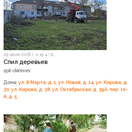
09 июля 2026 |
19
11
Спил деревьев
spil-derevev
Дома:
ул. 8 Марта, д. 1
,
ул. Новая, д. 14
,
ул. Кирова, д.
30
,
ул. Кирова, д. 38
,
ул. Октябрьская, д. 39А
,
пер. 10-
й, д. 5