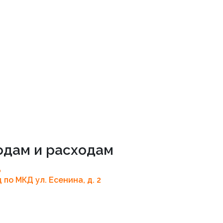
одам и расходам
д
 по МКД ул. Есенина, д. 2