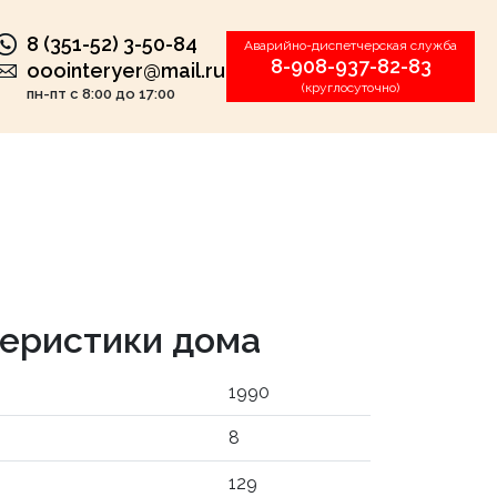
8 (351-52) 3-50-84
Аварийно-диспетчерская служба
8-908-937-82-83
ooointeryer@mail.ru
(круглосуточно)
пн-пт с 8:00 до 17:00
еристики дома
1990
8
129