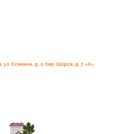
1
,
ул. Есенина, д. 2
,
пер. Щорса, д. 7 «A»