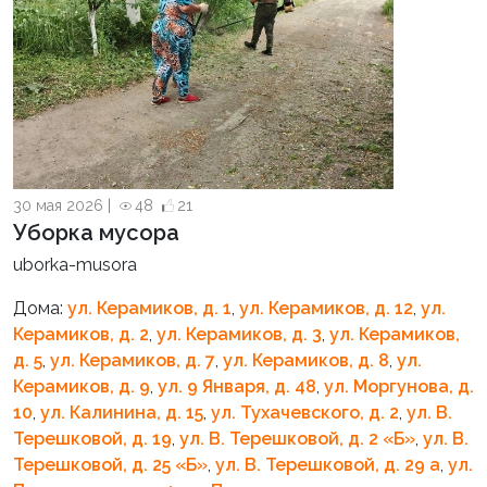
30 мая 2026 |
48
21
Уборка мусора
uborka-musora
Дома:
ул. Керамиков, д. 1
,
ул. Керамиков, д. 12
,
ул.
Керамиков, д. 2
,
ул. Керамиков, д. 3
,
ул. Керамиков,
д. 5
,
ул. Керамиков, д. 7
,
ул. Керамиков, д. 8
,
ул.
Керамиков, д. 9
,
ул. 9 Января, д. 48
,
ул. Моргунова, д.
10
,
ул. Калинина, д. 15
,
ул. Тухачевского, д. 2
,
ул. В.
Терешковой, д. 19
,
ул. В. Терешковой, д. 2 «Б»
,
ул. В.
Терешковой, д. 25 «Б»
,
ул. В. Терешковой, д. 29 а
,
ул.