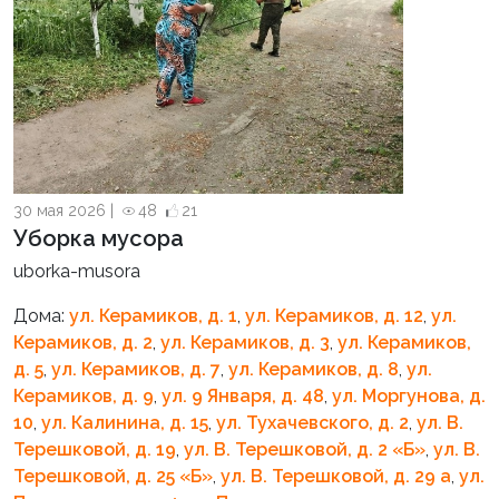
30 мая 2026 |
48
21
Уборка мусора
uborka-musora
Дома:
ул. Керамиков, д. 1
,
ул. Керамиков, д. 12
,
ул.
Керамиков, д. 2
,
ул. Керамиков, д. 3
,
ул. Керамиков,
д. 5
,
ул. Керамиков, д. 7
,
ул. Керамиков, д. 8
,
ул.
Керамиков, д. 9
,
ул. 9 Января, д. 48
,
ул. Моргунова, д.
10
,
ул. Калинина, д. 15
,
ул. Тухачевского, д. 2
,
ул. В.
Терешковой, д. 19
,
ул. В. Терешковой, д. 2 «Б»
,
ул. В.
Терешковой, д. 25 «Б»
,
ул. В. Терешковой, д. 29 а
,
ул.