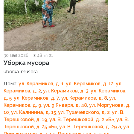
30 мая 2026 |
48
21
Уборка мусора
uborka-musora
Дома:
ул. Керамиков, д. 1
,
ул. Керамиков, д. 12
,
ул.
Керамиков, д. 2
,
ул. Керамиков, д. 3
,
ул. Керамиков,
д. 5
,
ул. Керамиков, д. 7
,
ул. Керамиков, д. 8
,
ул.
Керамиков, д. 9
,
ул. 9 Января, д. 48
,
ул. Моргунова, д.
10
,
ул. Калинина, д. 15
,
ул. Тухачевского, д. 2
,
ул. В.
Терешковой, д. 19
,
ул. В. Терешковой, д. 2 «Б»
,
ул. В.
Терешковой, д. 25 «Б»
,
ул. В. Терешковой, д. 29 а
,
ул.
Пришкольная, д. 4
,
ул. Пришкольная, д. 5
,
ул.