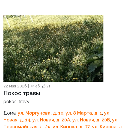
22 мая 2026 |
46
21
Покос травы
pokos-travy
Дома:
ул. Моргунова, д. 10
,
ул. 8 Марта, д. 1
,
ул.
Новая, д. 14
,
ул. Новая, д. 20А
,
ул. Новая, д. 20Б
,
ул.
Первомайская, д. 29
,
ул. Кирова, д. 37
,
ул. Кирова, д.