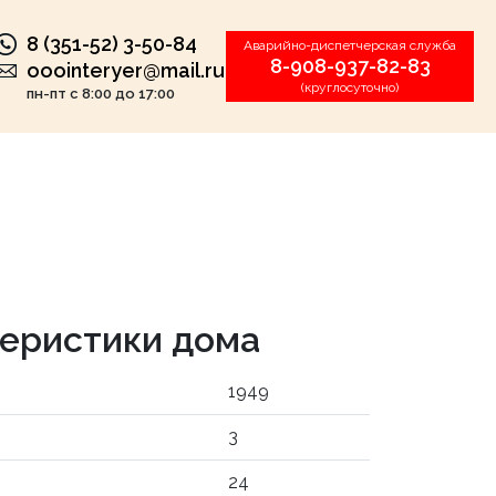
8 (351-52) 3-50-84
Аварийно-диспетчерская служба
8-908-937-82-83
ooointeryer@mail.ru
(круглосуточно)
пн-пт с 8:00 до 17:00
еристики дома
1949
3
24